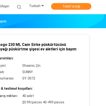
Turkish
 Ulaşın
Teklif isteği
Bayım
Logo 230 ML Cam Sirke püskürtücüsü
yağı püskürtme şişesi ev aletleri için bayım
rıntıları:
yeri:
Shaanxi, Çin
dı:
SUNNY
numarası:
SY-3072
& teslimat koşulları:
ariş miktarı:
40 adet
$0.99/pieces 40-499 pieces