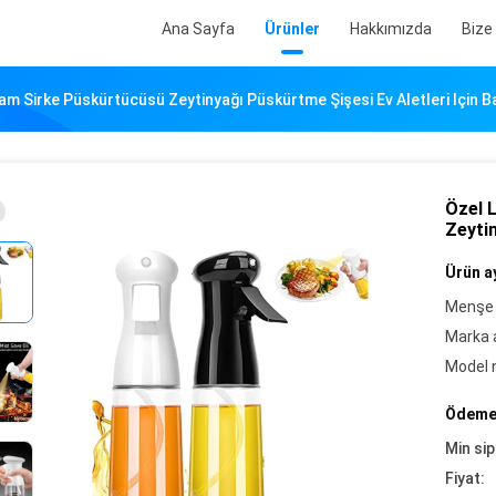
Ana Sayfa
Ürünler
Hakkımızda
Bize
m Sirke Püskürtücüsü Zeytinyağı Püskürtme Şişesi Ev Aletleri Için 
Özel 
Zeytin
Ürün ay
Menşe 
Marka a
Model 
Ödeme 
Min sip
Fiyat: