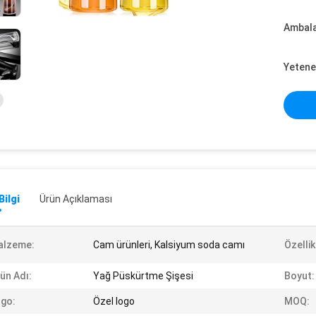
Ambalaj
Yetene
Bilgi
Ürün Açıklaması
alzeme:
Cam ürünleri, Kalsiyum soda camı
Özellik
ün Adı:
Yağ Püskürtme Şişesi
Boyut:
go:
Özel logo
MOQ: