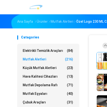
Ana Sayfa
Ürünler
Mutfak Aletleri
Özel Logo 230 ML Ca
Catagories
Elektrikli Temizlik Araçları
(84)
Mutfak Aletleri
(216)
Küçük Mutfak Aletleri
(23)
Hava Kalitesi Cihazları
(13)
Mutfak Depolama Rafı
(71)
Mutfak Eşyaları
(40)
Çubuk Araçları
(31)