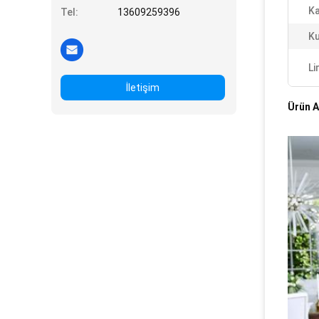
Ka
Tel:
13609259396
Ku
Li
İletişim
Ürün A