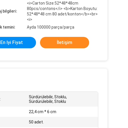
<i>Carton Size:52*48*48cm
80pcs/contons</i> <b>Karton Boyutu:
 bilgileri:
52*48*48 cm 80 adet/konton</b><br>
<i>
k temini:
Ayda 100000 parça/parça
En Iyi Fiyat
İletişim
Sürdürülebilir, Stoklu,
:
Sürdürülebilir, Stoklu
22,4 cm * 6 cm
50 adet.