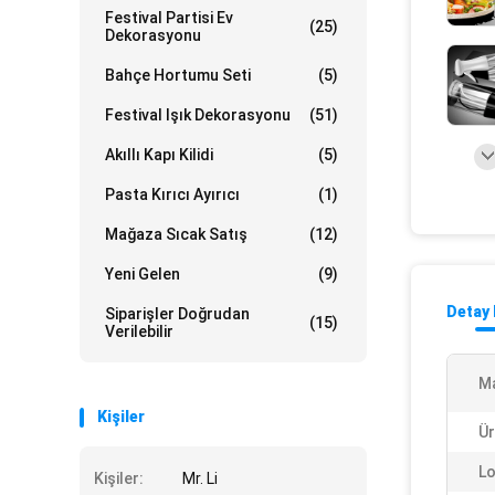
Festival Partisi Ev
(25)
Dekorasyonu
Bahçe Hortumu Seti
(5)
Festival Işık Dekorasyonu
(51)
Akıllı Kapı Kilidi
(5)
Pasta Kırıcı Ayırıcı
(1)
Mağaza Sıcak Satış
(12)
Yeni Gelen
(9)
Detay 
Siparişler Doğrudan
(15)
Verilebilir
M
Kişiler
Ür
Lo
Kişiler:
Mr. Li