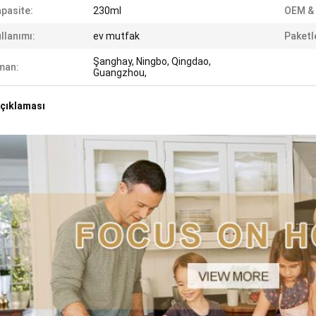
pasite:
230ml
OEM &
llanımı:
ev mutfak
Paketl
Şanghay, Ningbo, Qingdao,
man:
Guangzhou,
çıklaması