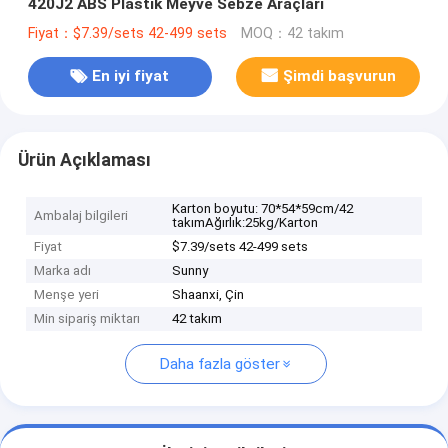
420J2 ABS Plastik Meyve Sebze Araçları
Fiyat：$7.39/sets 42-499 sets
MOQ：42 takım
En iyi fiyat
Şimdi başvurun
Ürün Açıklaması
Karton boyutu: 70*54*59cm/42
Ambalaj bilgileri
takımAğırlık:25kg/Karton
Fiyat
$7.39/sets 42-499 sets
Marka adı
Sunny
Menşe yeri
Shaanxi, Çin
Min sipariş miktarı
42 takım
Daha fazla göster