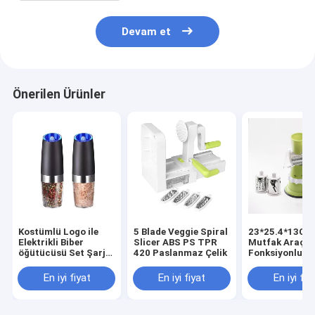
Devam et
Önerilen Ürünler
Kostümlü Logo ile
5 Blade Veggie Spiral
23*25.4*13CM
Elektrikli Biber
Slicer ABS PS TPR
Mutfak Araçla
öğütücüsü Set Şarj
420 Paslanmaz Çelik
Fonksiyonlu G
edilebilir Tuz ve
İşlemcisi El El
Biber Müheri
Çekmeci Kırıcı 
En iyi fiyat
En iyi fiyat
En iyi fiy
Mini Et Çekmec