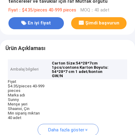
tencereler ve tavuklar için raf Mutfak örgütü
Fiyat：$4.35/pieces 40-999 pieces
MOQ：40 adet
En iyi fiyat
Şimdi başvurun
Ürün Açıklaması
Carton Size:54*28*7cm
1pcs/contons
Karton Boyutu:
Ambalaj bilgileri
54*28*7 cm 1 adet/konton
GW/N
Fiyat
$4.35/pieces 40-999
pieces
Marka adı
Sunny
Menşe yeri
Shaanxi, Çin
Min sipariş miktarı
40 adet
Daha fazla göster