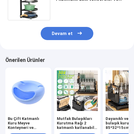
tavuklar için raf Mutfak örgütü
Devam et
Önerilen Ürünler
Bu Çift Katmanlı
Mutfak Bulaşıkları
Dayanıklı ve hi
Kuru Meyve
Kurutma Rağı 2
bulaşık kurutm
Konteyneri ve
katmanlı katlanabilir
85*32*15cm M
Telefon Sahibi ile
masaüstü eşyaları
Bulaşık Dökme